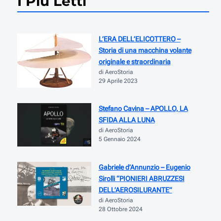
I Più Letti
L’ERA DELL’ELICOTTERO –
Storia di una macchina volante
originale e straordinaria
di AeroStoria
29 Aprile 2023
Stefano Cavina – APOLLO, LA
SFIDA ALLA LUNA
di AeroStoria
5 Gennaio 2024
Gabriele d’Annunzio – Eugenio
Sirolli “PIONIERI ABRUZZESI
DELL’AEROSILURANTE”
di AeroStoria
28 Ottobre 2024