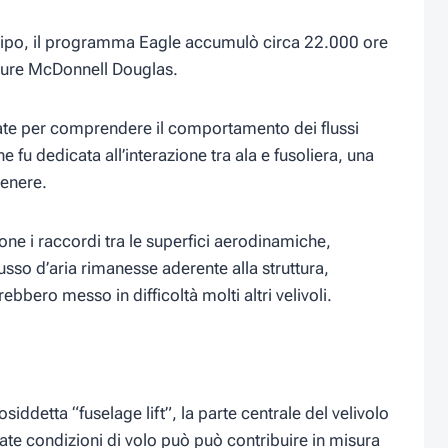
tipo, il programma Eagle accumulò circa 22.000 ore
utture McDonnell Douglas.
zzate per comprendere il comportamento dei flussi
e fu dedicata all’interazione tra ala e fusoliera, una
genere.
ne i raccordi tra le superfici aerodinamiche,
usso d’aria rimanesse aderente alla struttura,
bbero messo in difficoltà molti altri velivoli.
osiddetta “fuselage lift”, la parte centrale del velivolo
nate condizioni di volo può può contribuire in misura