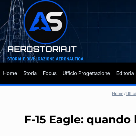
Salta
al
contenuto
AEROSTORIA.IT
STORIA E DIVULGAZIONE AERONAUTICA
Home
Storia
Focus
Ufficio Progettazione
Editoria
Home
/
Uffic
F-15 Eagle: quando 