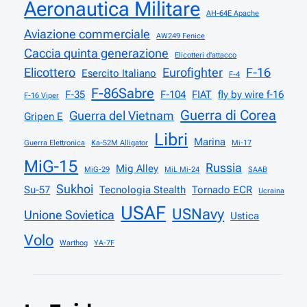
Aeronautica Militare
AH-64E Apache
Aviazione commerciale
AW249 Fenice
Caccia quinta generazione
Elicotteri d'attacco
Elicottero
Eurofighter
F-16
Esercito Italiano
F-4
F-86Sabre
F-35
F-104
FIAT
fly by wire f-16
F-16 Viper
Guerra di Corea
Guerra del Vietnam
Gripen E
Libri
Marina
Guerra Elettronica
Ka-52M Alligator
Mi-17
MiG-15
Russia
Mig Alley
MiG-29
MiL Mi-24
SAAB
Sukhoi
Su-57
Tecnologia Stealth
Tornado ECR
Ucraina
USAF
USNavy
Unione Sovietica
Ustica
Volo
Warthog
YA-7F