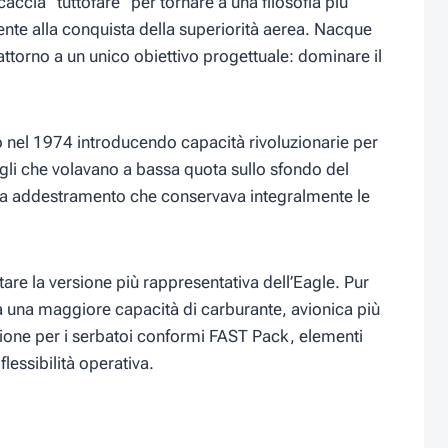
ccia “tuttofare” per tornare a una filosofia più
ente alla conquista della superiorità aerea. Nacque
attorno a un unico obiettivo progettuale: dominare il
io nel 1974 introducendo capacità rivoluzionarie per
sagli che volavano a bassa quota sullo sfondo del
o da addestramento che conservava integralmente le
are la versione più rappresentativa dell’Eagle. Pur
 una maggiore capacità di carburante, avionica più
izione per i serbatoi conformi FAST Pack, elementi
essibilità operativa.