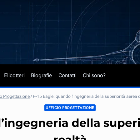
Elicotteri
Biografie
Contatti
Chi sono?
io Progettazione
/
F-15 Eagle: quando l’ingegneria della superiorità aerea 
UFFICIO PROGETTAZIONE
l’ingegneria della super
realtà