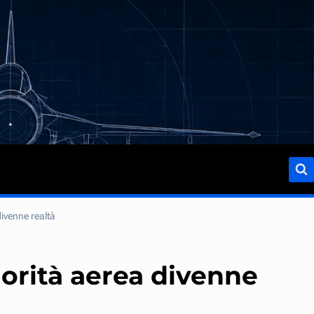
divenne realtà
iorità aerea divenne