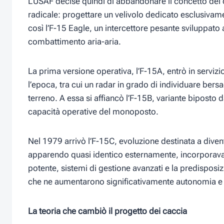
L’USAF decise quindi di abbandonare il concetto del ca
radicale: progettare un velivolo dedicato esclusivam
così l’F-15 Eagle, un intercettore pesante sviluppato 
combattimento aria-aria.
La prima versione operativa, l’F-15A, entrò in serviz
l’epoca, tra cui un radar in grado di individuare ber
terreno. A essa si affiancò l’F-15B, variante bipost
capacità operative del monoposto.
Nel 1979 arrivò l’F-15C, evoluzione destinata a divent
apparendo quasi identico esternamente, incorporava
potente, sistemi di gestione avanzati e la predispos
che ne aumentarono significativamente autonomia e fl
La teoria che cambiò il progetto dei caccia