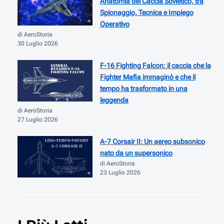
Anatomia del Caccia Sovietico, tra
Spionaggio, Tecnica e Impiego
Operativo
di AeroStoria
30 Luglio 2026
F-16 Fighting Falcon: il caccia che la
Fighter Mafia immaginò e che il
tempo ha trasformato in una
leggenda
di AeroStoria
27 Luglio 2026
A-7 Corsair II: Un aereo subsonico
nato da un supersonico
di AeroStoria
23 Luglio 2026