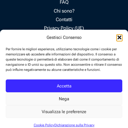
FAQ
Chi sono?
Contatti
Privacy Policy (UE)
Cookie Policy (UE)
Gestisci Consenso
Copyright e Licenze
Per fornire le migliori esperienze, utilizziamo tecnologie come i cookie per
Disclaimer Editoriale
memorizzare e/o accedere alle informazioni del dispositivo. Il consenso a
queste tecnologie ci permetterà di elaborare dati come il comportamento di
navigazione o ID unici su questo sito. Non acconsentire o ritirare il consenso
#aerostoria
può influire negativamente su alcune caratteristiche e funzioni.
Accetta
Nega
Visualizza le preferenze
©2026 AeroStoria. Tutti i diritti riservati. | Sito ottimizzato su
SupportHost
Cookie Policy
Dichiarazione sulla Privacy