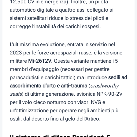
12.500 CV in emergenza). Inoltre, un pilota
automatico digitale a quattro assi collegato ai
sistemi satellitari riduce lo stress dei piloti e
corregge l’instabilità dei carichi sospesi.
L’ultimissima evoluzione, entrata in servizio nel
2023 per le forze aerospaziali russe, è la versione
militare
Mi-26T2V
. Questa variante mantiene i 5
membri d’equipaggio (necessari per gestire
paracadutisti e carichi tattici) ma introduce
sedili ad
assorbimento d’urto e anti-trauma
(
crashworthy
seats
) di ultima generazione, avionica NPK-90-2V
per il volo cieco notturno con visori NVG e
un’ottimizzazione per operare negli ambienti più
ostili, dal deserto fino al gelo dell’Artico.