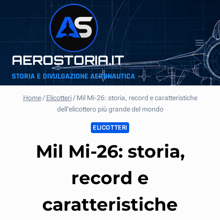
Salta
al
contenuto
AEROSTORIA.IT
STORIA E DIVULGAZIONE AERONAUTICA
Home
/
Elicotteri
/
Mil Mi-26: storia, record e caratteristiche
dell’elicottero più grande del mondo
ELICOTTERI
Mil Mi-26: storia,
record e
caratteristiche