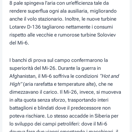
8 pale spingeva l’aria con un’efficienza tale da
rendere superflua ogni ala ausiliaria, migliorando
anche il volo stazionario. Inoltre, le nuove turbine
Lotarev D-136 tagliarono nettamente i consumi
rispetto alle vecchie e rumorose turbine Soloviev
del Mi-6.
I banchi di prova sul campo confermarono la
superiorità del Mi-26. Durante la guerra in
Afghanistan, il Mi-6 soffriva le condizioni
“Hot and
High”
(aria rarefatta e temperature alte), che ne
dimezzavano il carico. Il Mi-26, invece, si muoveva
in alta quota senza sforzo, trasportando interi
battaglioni e blindati dove il predecessore non
poteva rischiare. Lo stesso accadde in Siberia per
lo sviluppo dei campi petroliferi: dove il Mi-6
doveva fare due viaggi smontando i macchinari, il