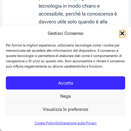
tecnologia in modo chiaro e
accessibile, perché la conoscenza è
davvero utile solo quando è alla
portata di tutti.
Gestisci Consenso
Per fornire le migliori esperienze, utilizziamo tecnologie come i cookie per
memorizzare e/o accedere alle informazioni del dispositivo. Il consenso a
Navigazione
queste tecnologie ci permetterà di elaborare dati come il comportamento di
PRECEDENTE
SEGUENTE
navigazione o ID unici su questo sito. Non acconsentire o ritirare il consenso
Dagli archivi del Reich
La svolta svedese di
può influire negativamente su alcune caratteristiche e funzioni.
articoli
ai cieli di Corea: la
Kiev: perché l’Ucraina
tecnologia segreta
ha scelto il Saab JAS
Accetta
dietro il MiG-17
39 Gripen E
Nega
Visualizza le preferenze
Articoli correlati
Cookie Policy
Dichiarazione sulla Privacy