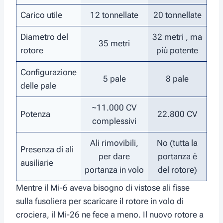
Carico utile
12 tonnellate
20 tonnellate
Diametro del
32 metri , ma
35 metri
rotore
più potente
Configurazione
5 pale
8 pale
delle pale
~11.000 CV
Potenza
22.800 CV
complessivi
Ali rimovibili,
No (tutta la
Presenza di ali
per dare
portanza è
ausiliarie
portanza in volo
del rotore)
Mentre il Mi-6 aveva bisogno di vistose ali fisse
sulla fusoliera per scaricare il rotore in volo di
crociera, il Mi-26 ne fece a meno. Il nuovo rotore a