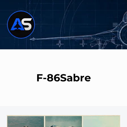
Salta
al
contenuto
F-86Sabre