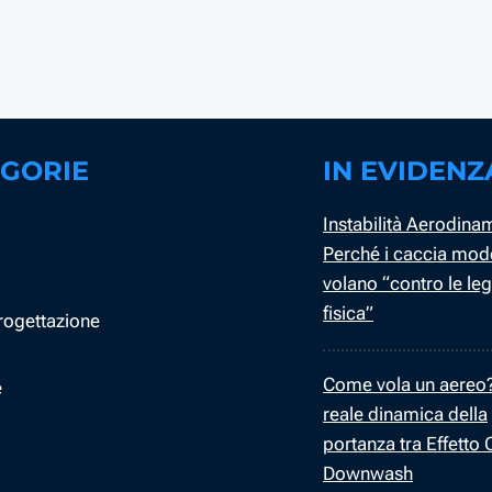
GORIE
IN EVIDENZ
Instabilità Aerodina
Perché i caccia mod
volano “contro le leg
fisica”
Progettazione
i
Come vola un aereo
e
reale dinamica della
portanza tra Effetto
Downwash