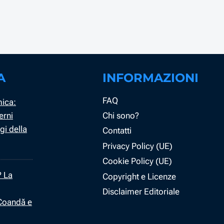
A
INFORMAZIONI
FAQ
mica:
erni
Chi sono?
gi della
Contatti
Privacy Policy (UE)
Cookie Policy (UE)
? La
Copyright e Licenze
Disclaimer Editoriale
 Coandă e