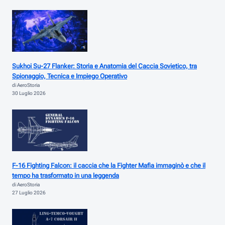
Sukhoi Su-27 Flanker: Storia e Anatomia del Caccia Sovietico, tra
Spionaggio, Tecnica e Impiego Operativo
di AeroStoria
30 Luglio 2026
F-16 Fighting Falcon: il caccia che la Fighter Mafia immaginò e che il
tempo ha trasformato in una leggenda
di AeroStoria
27 Luglio 2026