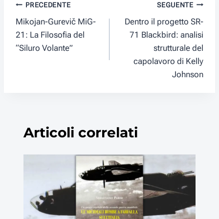
Navigazione
PRECEDENTE
SEGUENTE
Mikojan-Gurevič MiG-
Dentro il progetto SR-
articoli
21: La Filosofia del
71 Blackbird: analisi
“Siluro Volante”
strutturale del
capolavoro di Kelly
Johnson
Articoli correlati