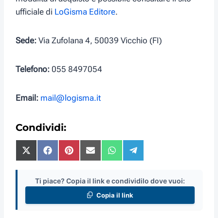
ufficiale di
LoGisma Editore
.
Sede:
Via Zufolana 4, 50039 Vicchio (FI)
Telefono:
055 8497054
Email:
mail@logisma.it
Condividi:
S
S
S
S
S
S
h
h
h
h
h
h
a
a
a
a
a
a
r
r
r
r
r
r
Ti piace? Copia il link e condividilo dove vuoi:
e
e
e
e
e
e
Copia il link
o
o
o
o
o
o
n
n
n
n
n
n
X
F
P
E
W
T