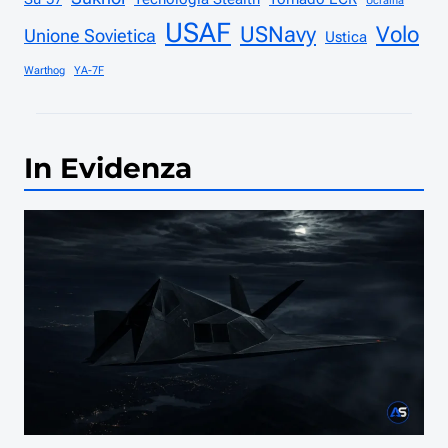
Ucraina
USAF
USNavy
Volo
Unione Sovietica
Ustica
Warthog
YA-7F
In Evidenza