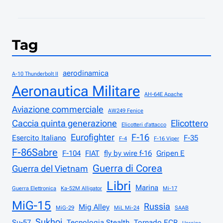
Tag
aerodinamica
A-10 Thunderbolt II
Aeronautica Militare
AH-64E Apache
Aviazione commerciale
AW249 Fenice
Caccia quinta generazione
Elicottero
Elicotteri d'attacco
Eurofighter
F-16
Esercito Italiano
F-35
F-4
F-16 Viper
F-86Sabre
F-104
FIAT
fly by wire f-16
Gripen E
Guerra di Corea
Guerra del Vietnam
Libri
Marina
Guerra Elettronica
Ka-52M Alligator
Mi-17
MiG-15
Russia
Mig Alley
MiG-29
MiL Mi-24
SAAB
Sukhoi
Su-57
Tecnologia Stealth
Tornado ECR