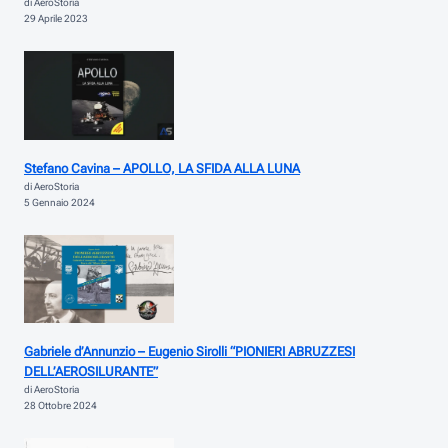
di AeroStoria
29 Aprile 2023
Stefano Cavina – APOLLO, LA SFIDA ALLA LUNA
di AeroStoria
5 Gennaio 2024
Gabriele d’Annunzio – Eugenio Sirolli “PIONIERI ABRUZZESI
DELL’AEROSILURANTE”
di AeroStoria
28 Ottobre 2024