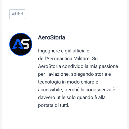
(
a
i
m
h
e
T
c
n
a
a
l
Tag
w
e
t
i
t
e
#
Libri
articolo:
i
b
e
l
s
g
t
o
r
A
r
t
o
e
p
a
e
k
s
p
m
AeroStoria
r
t
)
Ingegnere e già ufficiale
dell’Aeronautica Militare. Su
AeroStoria condivido la mia passione
per l’aviazione, spiegando storia e
tecnologia in modo chiaro e
accessibile, perché la conoscenza è
davvero utile solo quando è alla
portata di tutti.