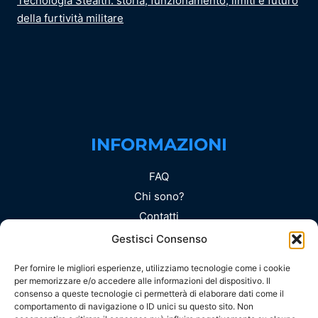
Tecnologia Stealth: storia, funzionamento, limiti e futuro
della furtività militare
INFORMAZIONI
FAQ
Chi sono?
Contatti
Privacy Policy (UE)
Gestisci Consenso
Cookie Policy (UE)
Per fornire le migliori esperienze, utilizziamo tecnologie come i cookie
Copyright e Licenze
per memorizzare e/o accedere alle informazioni del dispositivo. Il
consenso a queste tecnologie ci permetterà di elaborare dati come il
Disclaimer Editoriale
comportamento di navigazione o ID unici su questo sito. Non