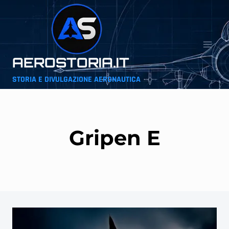
Salta
al
contenuto
AEROSTORIA.IT
STORIA E DIVULGAZIONE AERONAUTICA
Gripen E