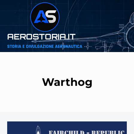
Salta
al
contenuto
AEROSTORIA.IT
STORIA E DIVULGAZIONE AERONAUTICA
Warthog