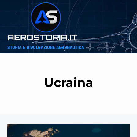
Salta
al
contenuto
AEROSTORIA.IT
STORIA E DIVULGAZIONE AERONAUTICA
Ucraina