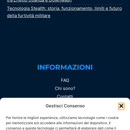
Tecnologia Stealth: storia, funzionamento, limiti e futuro
della furtività militare
INFORMAZIONI
FAQ
Chi sono?
Contatti
Privacy Policy (UE)
Gestisci Consenso
Cookie Policy (UE)
Per fornire le migliori esperienze, utilizziamo tecnologie come i cookie
Copyright e Licenze
per memorizzare e/o accedere alle informazioni del dispositivo. Il
consenso a queste tecnologie ci permetterà di elaborare dati come il
Disclaimer Editoriale