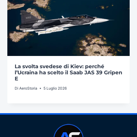
La svolta svedese di Kiev: perché
l’Ucraina ha scelto il Saab JAS 39 Gripen
E
Di
AeroStoria
5 Luglio 2026